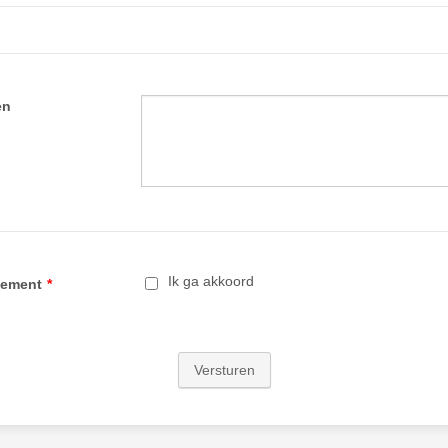
en
Ik ga akkoord
tement
*
Versturen