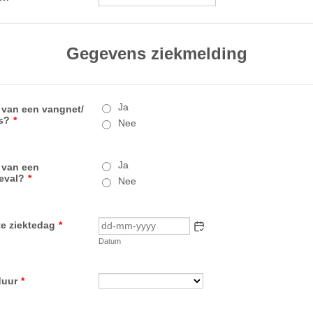
Gegevens ziekmelding
Ja
e van een vangnet/
is?
*
Nee
Ja
e van een
eval?
*
Nee
e ziektedag
*
Datum
duur
*