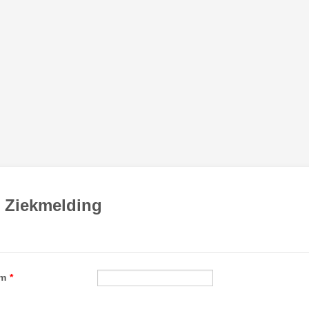
 Ziekmelding
am
*