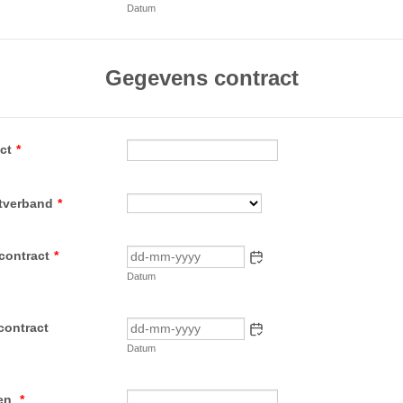
Datum
Gegevens contract
ct
*
stverband
*
contract
*
Datum
contract
Datum
ren
*