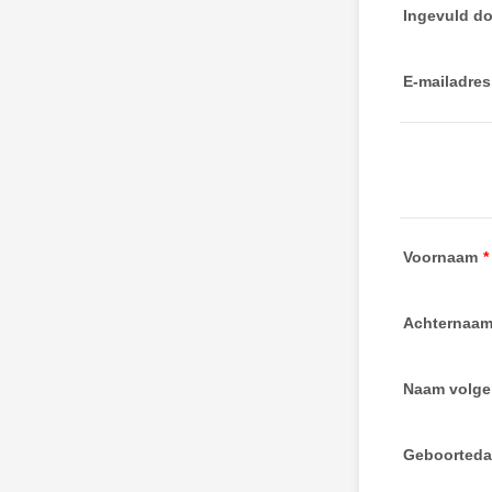
Ingevuld d
E-mailadres
Voornaam
*
Achternaa
Naam volge
Geboorted