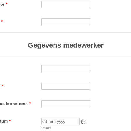
oor
*
*
Gegevens medewerker
m
*
ns loonstrook
*
atum
*
Datum