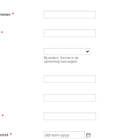
ummer
*
*
Bij anders: functie in de
opmerking toevoegen!
s
*
enst
*