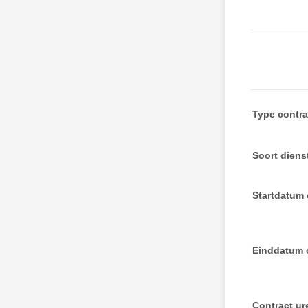
Type contra
Soort dien
Startdatum 
Einddatum 
Contract u