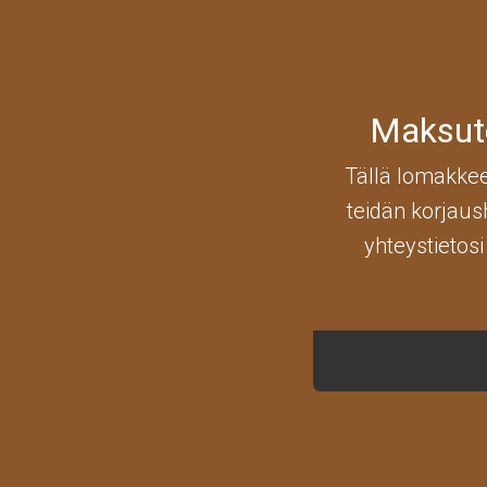
Maksuto
Tällä lomakkee
teidän korjaus
yhteystietos