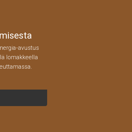
amisesta
energia-avustus
llä lomakkeella
oteuttamassa.