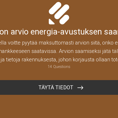
n arvio energia-avustuksen sa
lla voitte pyytää maksuttomasti arvion siitä, onko 
hankkeeseen saatavissa. Arvion saamiseksi jätä tä
i ja tietoja rakennuksesta, johon korjausta ollaan t
14
Questions
Sähköpostiosoite
TÄYTÄ TIEDOT