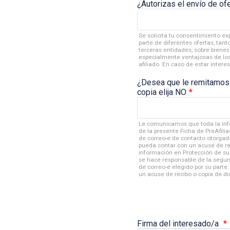
¿Autorizas el envío de of
Se solicita tu consentimiento ex
parte de diferentes ofertas, ta
terceras entidades, sobre bienes
especialmente ventajosas de los 
afiliado. En caso de estar intere
¿Desea que le remitamos l
copia elija NO
*
Le comunicamos que toda la inf
de la presente Ficha de PreAfilia
de correo-e de contacto otorgad
pueda contar con un acuse de re
información en Protección de s
se hace responsable de la segur
de correo-e elegido por su parte.
un acuse de recibo o copia de di
Firma del interesado/a
*