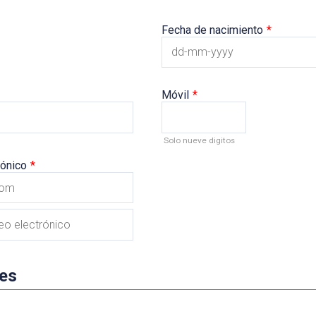
Fecha de nacimiento
*
Móvil
*
Format: 0000
Solo nueve digitos
rónico
*
les