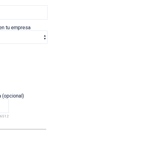
 en tu empresa
 (opcional)
56512