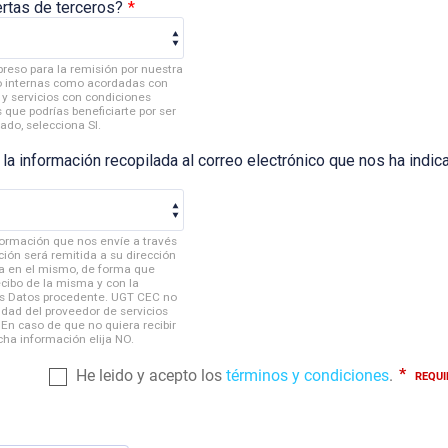
ertas de terceros?
*
preso para la remisión por nuestra
nto internas como acordadas con
 y servicios con condiciones
que podrías beneficiarte por ser
sado, selecciona SI.
a información recopilada al correo electrónico que nos ha indic
ormación que nos envíe a través
ción será remitida a su dirección
a en el mismo, de forma que
cibo de la misma y con la
us Datos procedente. UGT CEC no
idad del proveedor de servicios
 En caso de que no quiera recibir
cha información elija NO.