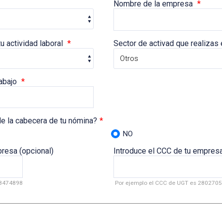
Nombre de la empresa
*
u actividad laboral
*
Sector de activad que realizas
rabajo
*
de la cabecera de tu nómina?
*
NO
presa (opcional)
Introduce el CCC de tu empresa
28474898
Por ejemplo el CCC de UGT es 280270