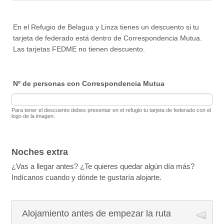
Nº de noches
Date Picker Icon
Régimen
*
Día
Mes
Año
Fecha de entrada
*
Refugio
*
En el Refugio de Belagua y Linza tienes un descuento si tu
Sólo rellenar en caso de pernoctar más de una noche en el refugio.
Nº de noches
Date Picker Icon
Régimen
*
tarjeta de federado está dentro de Correspondencia Mutua.
Día
Mes
Año
Fecha de entrada
*
Las tarjetas FEDME no tienen descuento.
Sólo rellenar en caso de pernoctar más de una noche en el refugio.
Nº de noches
Date Picker Icon
Régimen
*
Día
Mes
Año
Nº de personas con Correspondencia Mutua
Sólo rellenar en caso de pernoctar más de una noche en el refugio.
Nº de noches
Régimen
*
Para tener el descuento debes presentar en el refugio tu tarjeta de federado con el
logo de la imagen.
Sólo rellenar en caso de pernoctar más de una noche en el refugio.
Nº de noches
Sólo rellenar en caso de pernoctar más de una noche en el refugio.
Noches extra
¿Vas a llegar antes? ¿Te quieres quedar algún día más?
Indícanos cuando y dónde te gustaría alojarte.
Alojamiento antes de empezar la ruta