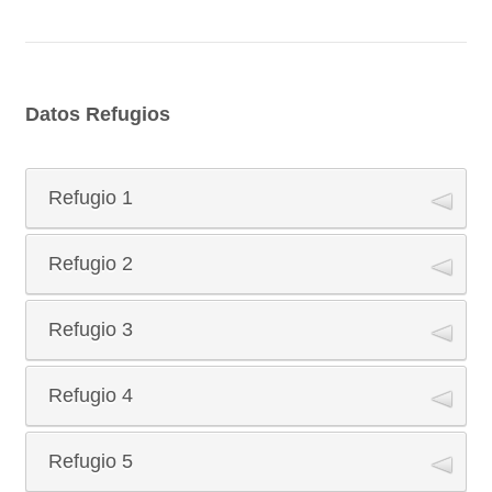
Datos Refugios
Refugio 1
Refugio 2
Refugio
*
Fecha de entrada
*
Refugio 3
Refugio
*
Date Picker Icon
Día
Mes
Año
Fecha de entrada
*
Refugio 4
Refugio
*
Date Picker Icon
Régimen
*
Día
Mes
Año
Fecha de entrada
*
Refugio 5
Refugio
*