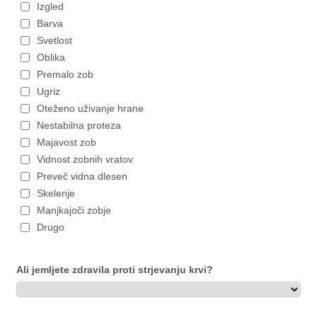
Izgled
Barva
Svetlost
Oblika
Premalo zob
Ugriz
Oteženo uživanje hrane
Nestabilna proteza
Majavost zob
Vidnost zobnih vratov
Preveč vidna dlesen
Skelenje
Manjkajoči zobje
Drugo
Ali jemljete zdravila proti strjevanju krvi?