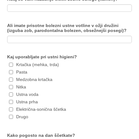
Ali imate prisotne bolezni ustne votline v ožji družini
(izguba zob, parodontalna bolezen, obsežnejši posegi)?
Kaj uporabljate pri ustni higieni?
Krtačka (mehka, trda)
Pasta
Medzobna krtačka
Nitka
Ustna voda
Ustna prha
Električna-sonična ščetka
Drugo
Kako pogosto na dan ščetkate?