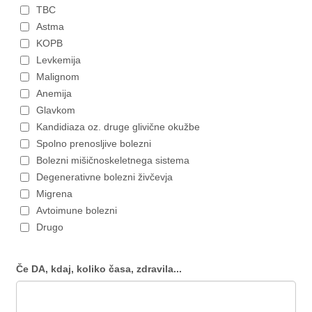
TBC
Astma
KOPB
Levkemija
Malignom
Anemija
Glavkom
Kandidiaza oz. druge glivične okužbe
Spolno prenosljive bolezni
Bolezni mišičnoskeletnega sistema
Degenerativne bolezni živčevja
Migrena
Avtoimune bolezni
Drugo
Če DA, kdaj, koliko časa, zdravila...