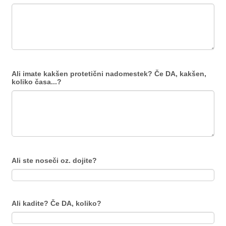
Ali imate kakšen protetični nadomestek? Če DA, kakšen,
koliko časa...?
Ali ste noseči oz. dojite?
Ali kadite? Če DA, koliko?