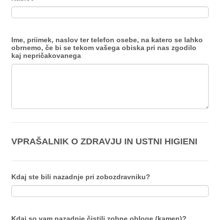
Ime, priimek, naslov ter telefon osebe, na katero se lahko
obrnemo, če bi se tekom vašega obiska pri nas zgodilo
kaj nepričakovanega
VPRAŠALNIK O ZDRAVJU IN USTNI HIGIENI
Kdaj ste bili nazadnje pri zobozdravniku?
Kdaj so vam nazadnje čistili zobne obloge (kamen)?