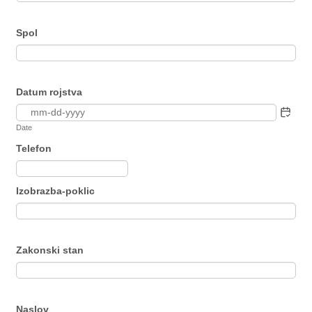
Spol
Datum rojstva
Date
Telefon
Format: (000) 000-0000.
Izobrazba-poklic
Zakonski stan
Naslov