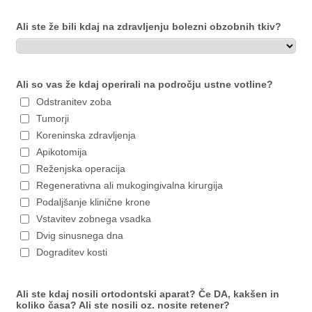
Ali ste že bili kdaj na zdravljenju bolezni obzobnih tkiv?
Ali so vas že kdaj operirali na področju ustne votline?
Odstranitev zoba
Tumorji
Koreninska zdravljenja
Apikotomija
Reženjska operacija
Regenerativna ali mukogingivalna kirurgija
Podaljšanje klinične krone
Vstavitev zobnega vsadka
Dvig sinusnega dna
Dograditev kosti
Ali ste kdaj nosili ortodontski aparat? Če DA, kakšen in
koliko časa? Ali ste nosili oz. nosite retener?