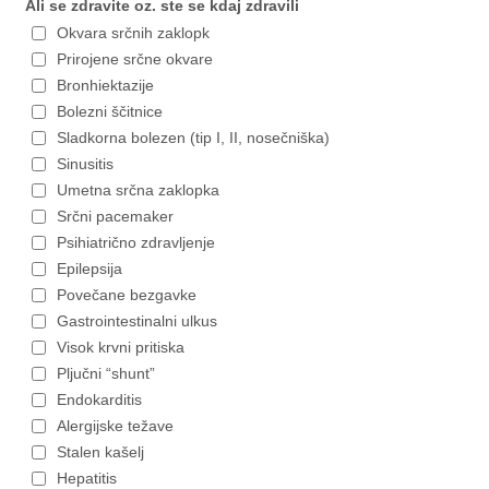
Ali se zdravite oz. ste se kdaj zdravili
Okvara srčnih zaklopk
Prirojene srčne okvare
Bronhiektazije
Bolezni ščitnice
Sladkorna bolezen (tip I, II, nosečniška)
Sinusitis
Umetna srčna zaklopka
Srčni pacemaker
Psihiatrično zdravljenje
Epilepsija
Povečane bezgavke
Gastrointestinalni ulkus
Visok krvni pritiska
Pljučni “shunt”
Endokarditis
Alergijske težave
Stalen kašelj
Hepatitis