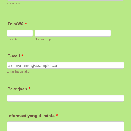
Kode pos
Telp/WA
*
Kode Area
Nomor Telp
E-mail
*
Email harus aktif
Pekerjaan
*
Informasi yang di minta
*