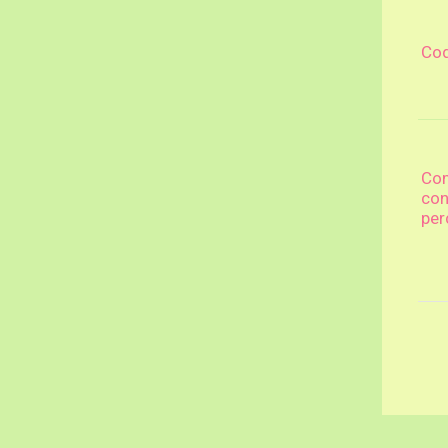
Cod
Com
con
per