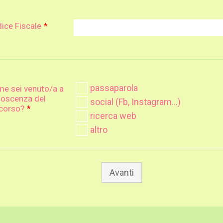
ice Fiscale
*
passaparola
e sei venuto/a a
oscenza del
social (Fb, Instagram...)
corso?
*
ricerca web
altro
Avanti