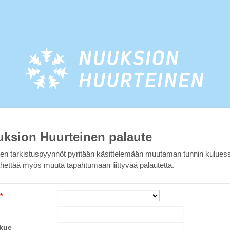
ksion Huurteinen palaute
ten tarkistuspyynnöt pyritään käsittelemään muutaman tunnin kulues
lähettää myös muuta tapahtumaan liittyvää palautetta.
*
kue