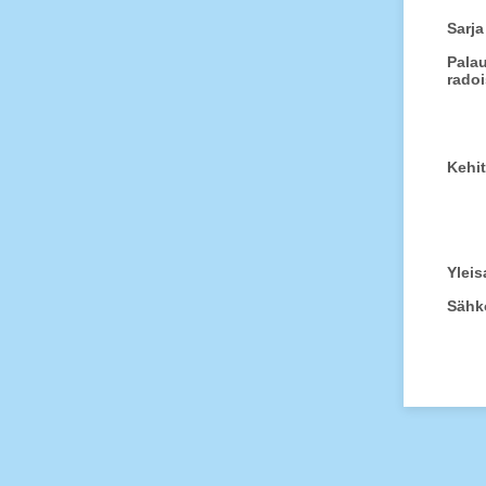
Sarja
Palau
radoi
Kehit
Ylei
Sähk