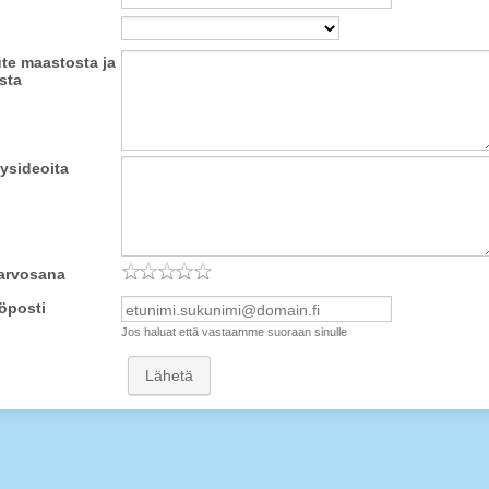
te maastosta ja
sta
ysideoita
sarvosana
öposti
Jos haluat että vastaamme suoraan sinulle
Lähetä