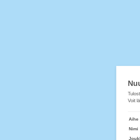
Nuu
Tulos
Voit 
Aihe
Nimi
Jouk