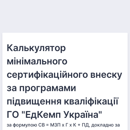
Калькулятор
мінімального
сертифікаційного внеску
за програмами
підвищення кваліфікації
ГО "ЕдКемп Україна"
за формулою СВ = МЗП х Г х К + ПД, докладно за