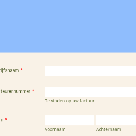
rijfsnaam
*
iteurennummer
*
Te vinden op uw factuur
am
*
Voornaam
Achternaam