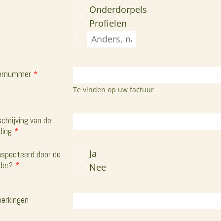
Onderdorpels
Profielen
ernummer
*
Te vinden op uw factuur
chrijving van de
ding
*
Ja
nspecteerd door de
der?
*
Nee
erkingen