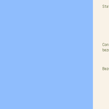
Sta
Con
bez
Bez