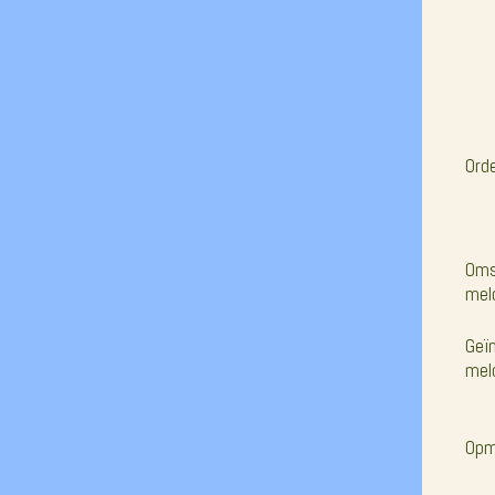
Ord
Oms
mel
Geï
mel
Opm