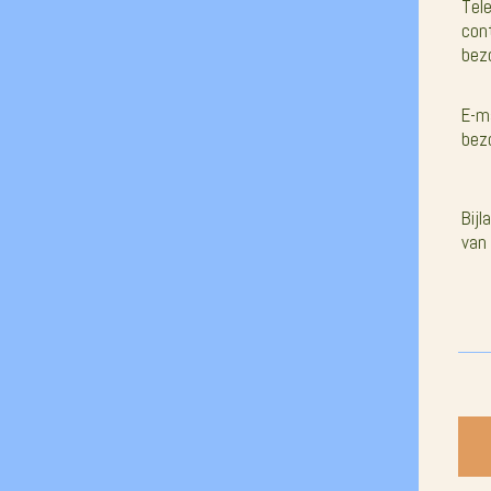
Tel
con
bez
E-m
bez
Bijl
van