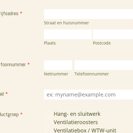
rijfsadres
*
Straat en huisnummer
Plaats
Postcode
efoonnummer
*
Netnummer
Telefoonnummer
il
*
Hang- en sluitwerk
ductgroep
*
Ventilatieroosters
Ventilatiebox / WTW-unit