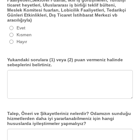
Faaliyetleri,Sektörel Fuarlar, İkili İş görüşmeleri, Yurtdışı
ticaret heyetleri, Uluslararası iş birliği teklif bülteni,
Meslek Komitesi fuarları, Lobicilik Faaliyetleri, Tedarikçi
Günleri Etkinlikleri, Dış Ticaret İstihbarat Merkezi vb
aracılığıyla)
Evet
Kısmen
Hayır
Yukarıdaki sorulara (1) veya (2) puan vermeniz halinde
sebeplerini belirtiniz.
Talep, Öneri ve Şikayetleriniz nelerdir? Odamızın sunduğu
hizmetlerden daha iyi yararlanabilmeniz için hangi
hususlarda iyileştirmeler yapmalıyız?