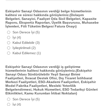
Eskişehir Sanayi Odasının verdiği belge hizmetlerinin
kalitesi ve süresi hakkında görüşleriniz.(Dolaşım
Belgeleri, Sanayici, Faaliyet Oda Sicil Belgeleri, Kapasite
Raporu, Ekspertiz Raporları, Üyelik Başvurusu, Muhasebe
İşlemleri, Fiili Tüketim Belgesi Fatura Onayı)
Son Derece İyi (5)
İyi (4)
Kabul Edilebilir (3)
İyileştirilmeli (2)
Kabul Edilemez (1)
Eskişehir Sanayi Odasının verdiği iş geliştirme
hizmetlerinin kalitesi hakkında görüşleriniz.(Eskişehir
Sanayi Odası Sürdürülebilir Yeşil Sanayi Birimi
Faaliyetleri, İhracat Destek Ofisi, Dış Ticaret İstihbarat
Merkezi Faaliyetleri, ESO-Akademi Faaliyetleri, Eskişehir
Model Fabrika Faaliyetleri, Mesleki Yeterlilik
Belgelendirmesi, Hukuk Hizmetleri, ESO Tedarikçi Günleri
Etkinlikleri, Kamu Kurumları İrtibat Noktaları)
Son Derece İyi (5)
İyi (4)