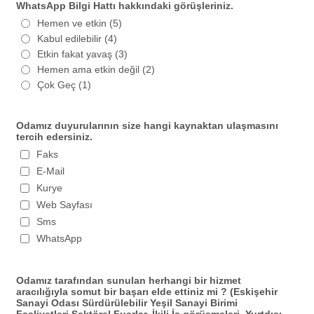
WhatsApp Bilgi Hattı hakkındaki görüşleriniz.
Hemen ve etkin (5)
Kabul edilebilir (4)
Etkin fakat yavaş (3)
Hemen ama etkin değil (2)
Çok Geç (1)
Odamız duyurularının size hangi kaynaktan ulaşmasını
tercih edersiniz.
Faks
E-Mail
Kurye
Web Sayfası
Sms
WhatsApp
Odamız tarafından sunulan herhangi bir hizmet
aracılığıyla somut bir başarı elde ettiniz mi ? (Eskişehir
Sanayi Odası Sürdürülebilir Yeşil Sanayi Birimi