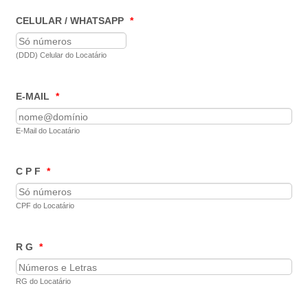
CELULAR / WHATSAPP
*
Format: (00) 00000-0000.
(DDD) Celular do Locatário
E-MAIL
*
E-Mail do Locatário
C P F
*
CPF do Locatário
R G
*
RG do Locatário