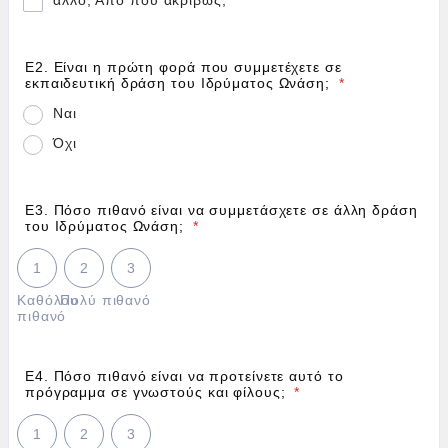
άλλο; Από πού ακριβώς;
Ε2. Είναι η πρώτη φορά που συμμετέχετε σε
εκπαιδευτική δράση του Ιδρύματος Ωνάση;
*
Ναι
Όχι
Ε3. Πόσο πιθανό είναι να συμμετάσχετε σε άλλη δράση
του Ιδρύματος Ωνάση;
*
1 is Καθόλου πιθανό, 3 is Πολύ πιθανό
1
2
3
Καθόλου
Πολύ πιθανό
πιθανό
Ε4. Πόσο πιθανό είναι να προτείνετε αυτό το
πρόγραμμα σε γνωστούς και φίλους;
*
1 is Καθόλου πιθανό, 3 is Πολύ πιθανό
1
2
3