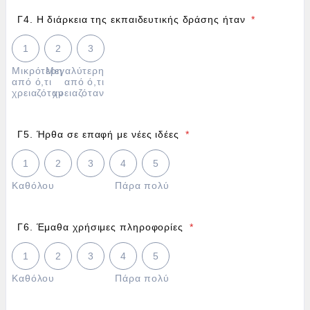
Γ4. Η διάρκεια της εκπαιδευτικής δράσης ήταν
*
1 is Μικρότερη από ό,τι χρειαζόταν, 3 is Μεγαλύτερη από ό,
1
2
3
Μικρότερη
Μεγαλύτερη
από ό,τι
από ό,τι
χρειαζόταν
χρειαζόταν
Γ5. Ήρθα σε επαφή με νέες ιδέες
*
1 is Καθόλου, 5 is Πάρα πολύ
1
2
3
4
5
Καθόλου
Πάρα πολύ
Γ6. Έμαθα χρήσιμες πληροφορίες
*
1 is Καθόλου, 5 is Πάρα πολύ
1
2
3
4
5
Καθόλου
Πάρα πολύ