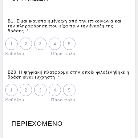
Β1. Είμαι ικανοποιημένος/η από την επικοινωνία και
την πληροφόρηση που είχα πριν την έναρξη της
δράσης
*
1 is Καθόλου, 5 is Πάρα πολύ
1
2
3
4
5
Καθόλου
Πάρα πολύ
Β2β. Η ψηφιακή πλατφόρμα στην οποία φιλοξενήθηκε η
δράση είναι εύχρηστη
*
1 is Καθόλου, 5 is Πάρα πολύ
1
2
3
4
5
Καθόλου
Πάρα πολύ
ΠΕΡΙΕΧΟΜΕΝΟ