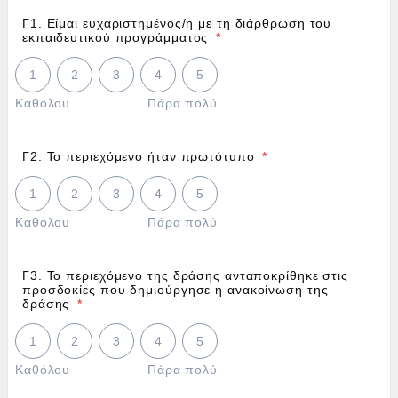
Γ1. Είμαι ευχαριστημένος/η με τη διάρθρωση του
εκπαιδευτικού προγράμματος
*
1 is Καθόλου, 5 is Πάρα πολύ
1
2
3
4
5
Καθόλου
Πάρα πολύ
Γ2. Το περιεχόμενο ήταν πρωτότυπο
*
1 is Καθόλου, 5 is Πάρα πολύ
1
2
3
4
5
Καθόλου
Πάρα πολύ
Γ3. Το περιεχόμενο της δράσης ανταποκρίθηκε στις
προσδοκίες που δημιούργησε η ανακοίνωση της
δράσης
*
1 is Καθόλου, 5 is Πάρα πολύ
1
2
3
4
5
Καθόλου
Πάρα πολύ