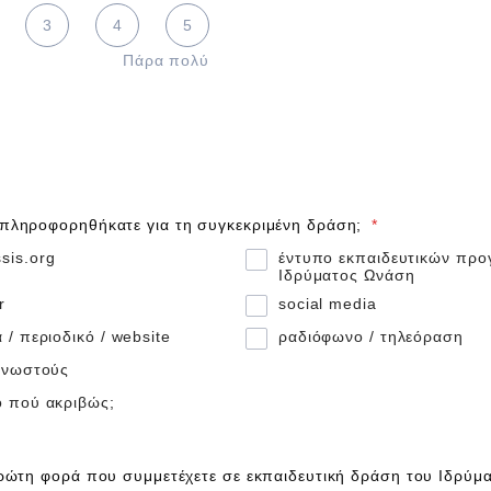
 5 is Πάρα πολύ
3
4
5
Πάρα πολύ
πληροφορηθήκατε για τη συγκεκριμένη δράση;
*
sis.org
έντυπο εκπαιδευτικών πρ
Ιδρύματος Ωνάση
r
social media
 / περιοδικό / website
ραδιόφωνο / τηλεόραση
 γνωστούς
ό πού ακριβώς;
πρώτη φορά που συμμετέχετε σε εκπαιδευτική δράση του Ιδρύ