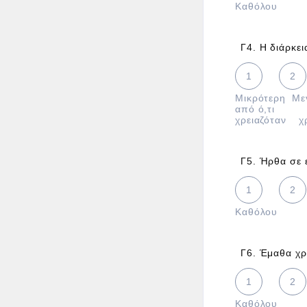
Καθόλου
Γ4. Η διάρκε
1 is Μικρότερ
1
2
Μικρότερη
Με
από ό,τι
χρειαζόταν
χ
Γ5. Ήρθα σε 
1 is Καθόλου,
1
2
Καθόλου
Γ6. Έμαθα χρ
1 is Καθόλου,
1
2
Καθόλου