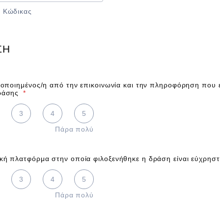
ς Κώδικας
ΣΗ
ανοποιημένος/η από την επικοινωνία και την πληροφόρηση που ε
ράσης
*
 5 is Πάρα πολύ
3
4
5
Πάρα πολύ
κή πλατφόρμα στην οποία φιλοξενήθηκε η δράση είναι εύχρησ
 5 is Πάρα πολύ
3
4
5
Πάρα πολύ