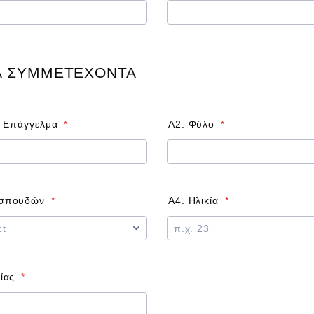
Α ΣΥΜΜΕΤΕΧΟΝΤΑ
 / Επάγγελμα
*
Α2. Φύλο
*
 σπουδών
*
Α4. Ηλικία
*
ίας
*