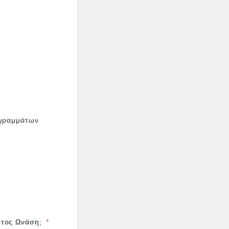
ογραμμάτων
ματος Ωνάση;
*