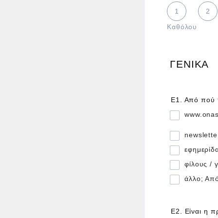
1 is Καθόλου,
1
2
Καθόλου
ΓΕΝΙΚΑ
Ε1. Από πού 
www.onas
newslette
εφημερίδα
φίλους /
άλλο; Απ
Ε2. Είναι η 