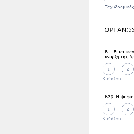
Ταχυδρομικό
ΟΡΓΑΝΩ
Β1. Είμαι ικ
έναρξη της δ
1 is Καθόλου,
1
2
Καθόλου
Β2β. Η ψηφια
1 is Καθόλου,
1
2
Καθόλου