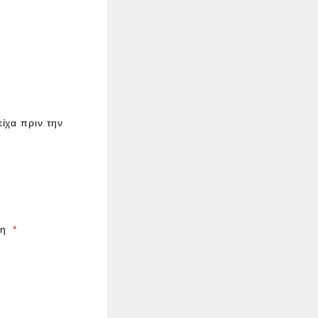
ίχα πριν την
τη
*