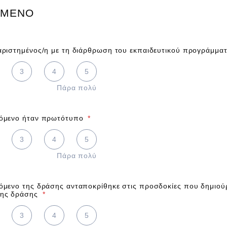
ΟΜΕΝΟ
χαριστημένος/η με τη διάρθρωση του εκπαιδευτικού προγράμμα
 5 is Πάρα πολύ
3
4
5
Πάρα πολύ
χόμενο ήταν πρωτότυπο
*
 5 is Πάρα πολύ
3
4
5
Πάρα πολύ
χόμενο της δράσης ανταποκρίθηκε στις προσδοκίες που δημιού
της δράσης
*
 5 is Πάρα πολύ
3
4
5