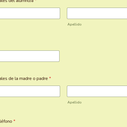
les del alumno/a
*
Apellido
les de la madre o padre
*
Apellido
léfono
*