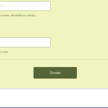
 número de teléfono válido.
000-000.
o.com
Enviar