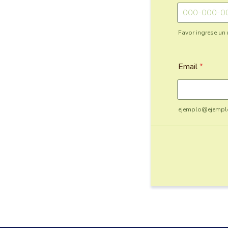
Favor ingrese un
Format: 000-
Email
*
ejemplo@ejempl