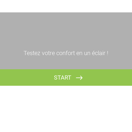
Testez votre confort en un éclair !
START
En hiver dans mon logement j'ai :