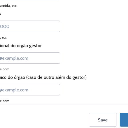
venida, etc
o
, etc
cional do órgão gestor
e.com
nico do órgão (caso de outro além do gestor)
e.com
Save