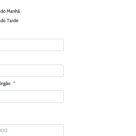
odo Manhã
odo Tarde
órgão
*