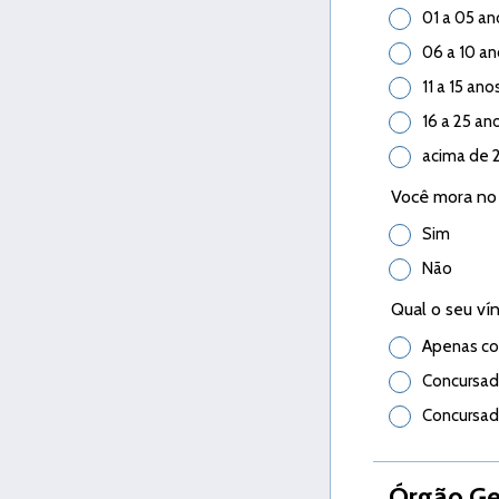
01 a 05 an
06 a 10 a
11 a 15 ano
16 a 25 an
acima de 
Você mora no
Sim
Não
Qual o seu ví
Apenas co
Concursado
Concursad
Órgão Ges