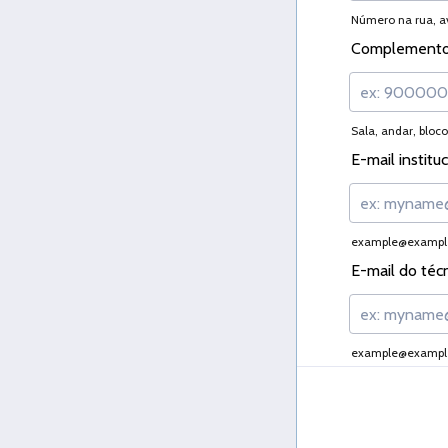
Número na rua, a
Complement
Sala, andar, bloco
E-mail institu
example@exampl
E-mail do téc
example@exampl