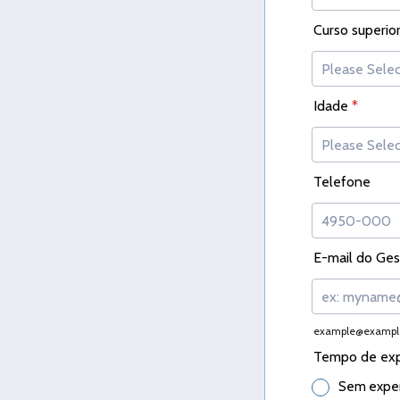
Curso superior
Idade
*
Telefone
E-mail do Ges
example@exampl
Tempo de expe
Sem exper