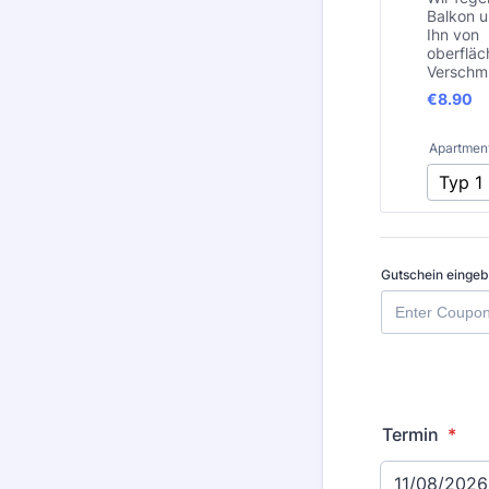
Balkon u
Ihn von
oberfläc
Verschm
€8.90
€
8.90
Apartmen
Gutschein einge
Termin
*
11/08/2026