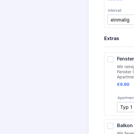
Intervall
Extras
Fenster
Wir reini
Fenster 
Apartme
€9.90
€
9.90
Apartmen
Balkon
Wir fege