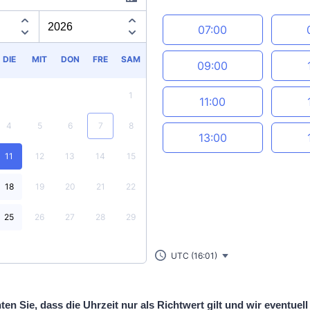
Appointment time
07:00
DIE
MIT
DON
FRE
SAM
09:00
1
11:00
4
5
6
7
8
13:00
11
12
13
14
15
18
19
20
21
22
25
26
27
28
29
UTC (16:01)
ten Sie, dass die Uhrzeit nur als Richtwert gilt und wir eventuel