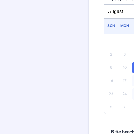
SON
MON
2
3
9
10
16
17
23
24
30
31
Bitte beach