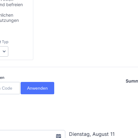
nd befreien
hlichen
utzungen
t Typ
ben
Sum
Anwenden
Dienstag, August 11