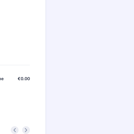
€
0.00
€0.00
me
<
>