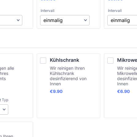
Intervall
Intervall
Kühlschrank
Mikrowe
gen alle
Wir reinigen Ihren
Wir reinig
Ihres
Kühlschrank
Mikrowell
nts
desinfizierend von
desinfizi
Innen
Innen
€9.90
€6.90
€
9.90
€
6.90
t Typ
n Ihren