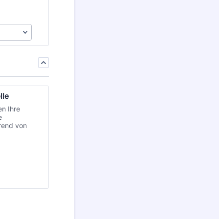
lle
en Ihre
e
erend von