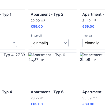
 Typ 1 
Apartment - Typ 2
Apartment -
20,90 m²
21,40 m²
€59.00
€59.00
€
59.00
€
59.00
Intervall
Intervall
- Typ 4
Apartment - Typ 6
Apartment -
28,27 m²
35,09 m²
€65.00
€69.00
€
65.00
€
69.00