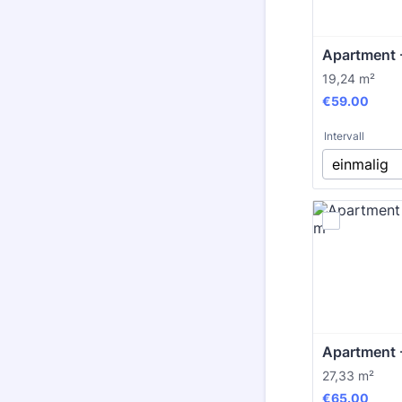
Apartment -
19,24 m²
€59.00
€
59.00
Intervall
Apartment 
27,33 m²
€65.00
€
65.00