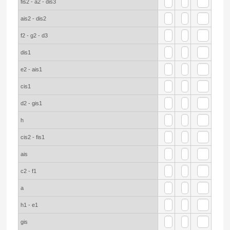
fis2 - a2 - dis3
ais2 - dis2
f2 - g2 - d3
dis1
e2 - ais1
cis1
d2 - gis1
h
cis2 - fis1
ais
c2 - f1
a
h1 - e1
gis