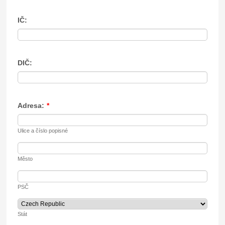
IČ:
DIČ:
Adresa:
*
Ulice a číslo popisné
Město
PSČ
Stát