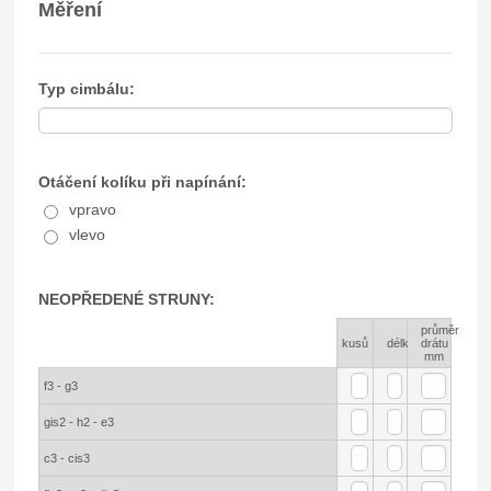
Měření
Typ cimbálu:
Otáčení kolíku při napínání:
vpravo
vlevo
NEOPŘEDENÉ STRUNY:
průměr
Rows
kusů
délka
drátu
mm
f3 - g3
gis2 - h2 - e3
c3 - cis3