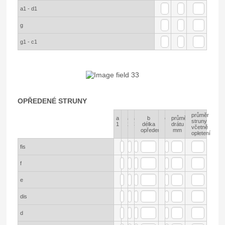
a1 - d1
g
g1 - c1
OPŘEDENÉ STRUNY
průměr
a
a
a
b
c
průměr
struny
Rows
1
2
3
délka
drátu
včetně
opředení
mm
opletení
fis
f
e
dis
d