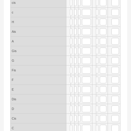
cis
c
H
Ais
A
Gis
G
Fis
F
E
Dis
D
Cis
C