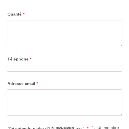
Qualité
*
Téléphone
*
Adresse email
*
Un membre
J'ai entendu parler d'UNISPHÈRES par :
*