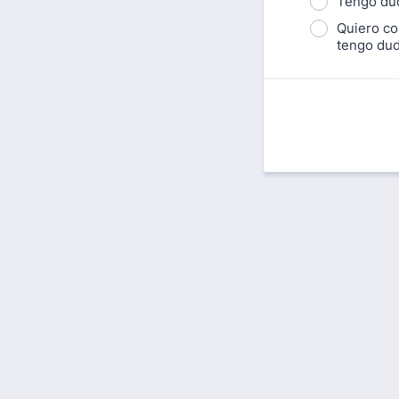
Tengo dud
Quiero co
tengo dud