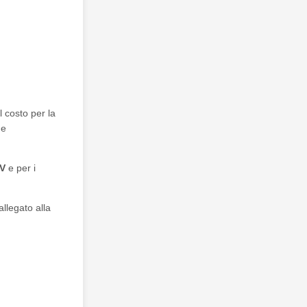
l costo per la
e
V
e per i
allegato alla