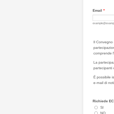
Email
*
example@examp
Il Convegno 
partecipazio
comprende l'
La partecip
partecipanti
É possibile i
e-mail di not
Richiede E
SI
NO