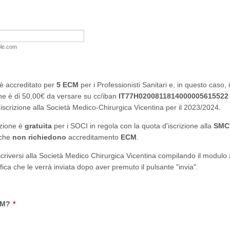
le.com
è accreditato per
5
ECM
per i Professionisti Sanitari e, in questo caso, i
ne è di 50,00€ da versare su cc/iban
IT77H0200811814000005615522
iscrizione alla Società Medico-Chirurgica Vicentina per il 2023/2024.
azione è
gratuita
per i SOCI in regola con la quota d'iscrizione alla
SMC
 che
non richiedono
accreditamento
ECM
.
scriversi alla Società Medico Chirurgica Vicentina compilando il modulo 
ifica che le verrà inviata dopo aver premuto il pulsante "invia".
CM?
*