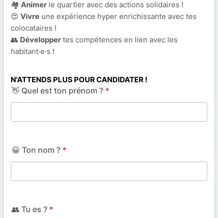
🏘
Animer
le quartier avec des actions solidaires !
😍
Vivre
une expérience hyper enrichissante avec tes
colocataires !
👥
Développer
tes compétences en lien avec les
habitant·e·s !
N'ATTENDS PLUS POUR CANDIDATER !
👋 Quel est ton prénom ?
*
😀 Ton nom ?
*
👥 Tu es ?
*