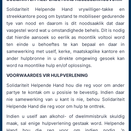
Solidariteit Helpende Hand vrywilliger-takke en
streekkantore poog om bystand te mobiliseer gedurende
tye van nood en daarom is dit noodsaaklik dat daar
vasgestel word wat u omstandighede behels. Dit is nodig
dat hierdie aansoek so eerlik as moontlik voltooi word
ten einde u behoeftes te kan bepaal en daar in
samewerking met uself, kerke, maatskaplike kantore en
ander hulpbronne in u direkte omgewing gesoek kan
word na moontlike hulp en/of oplossings.
VOORWAARDES VIR HULPVERLENING
Solidariteit Helpende Hand hou die reg voor om ander
partye te kontak om u posisie te bevestig. Indien daar
nie samewerking van u kant is nie, behou Solidariteit
Helpende Hand die reg voor om hulp te onttrek.
Indien u uself aan alkohol- of dwelmmisbruik skuldig
maak, sal enige hulpverlening gestaak word. Helpende
Hand hou die reg voor om indien nodig, ‘n