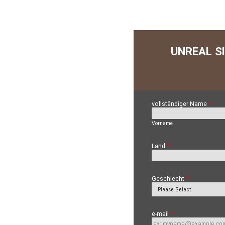
UNREAL Sl
vollständiger Name
*
Vorname
Land
*
Geschlecht
*
e-mail
*