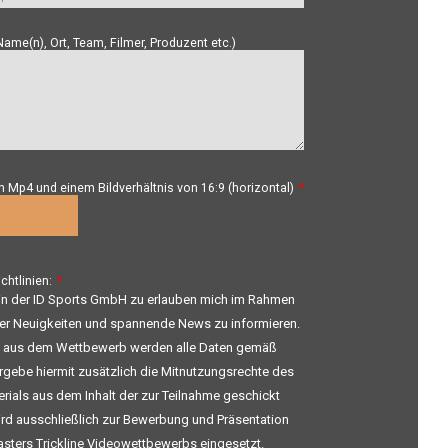
me(n), Ort, Team, Filmer, Produzent etc.)
n Mp4 und einem Bildverhältnis von 16:9 (horizontal)
*
s
htlinien:
*
 ein der ID Sports GmbH zu erlauben mich im Rahmen
ber Neuigkeiten und spannende News zu informieren.
s aus dem Wettbewerb werden alle Daten gemäß
gebe hiermit zusätzlich die Mitnutzungsrechte des
erials aus dem Inhalt der zur Teilnahme geschickt
ird ausschließlich zur Bewerbung und Präsentation
sters Trickline Videowettbewerbs eingesetzt.