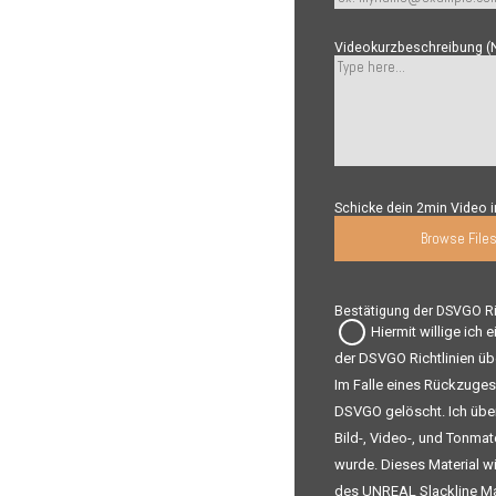
Videokurzbeschreibung (Na
Schicke dein 2min Video i
Browse File
Bestätigung der DSVGO Ric
Hiermit willige ich
der DSVGO Richtlinien ü
Im Falle eines Rückzuge
DSVGO gelöscht. Ich über
Bild-, Video-, und Tonmat
wurde. Dieses Material w
des UNREAL Slackline Ma