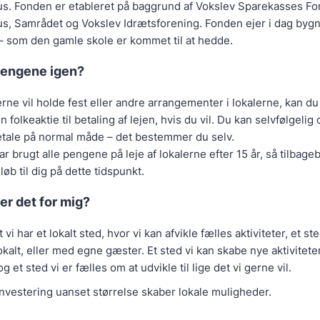
s. Fonden er etableret på baggrund af Vokslev Sparekasses Fo
s, Samrådet og Vokslev Idrætsforening. Fonden ejer i dag byg
 som den gamle skole er kommet til at hedde.
pengene igen?
ne vil holde fest eller andre arrangementer i lokalerne, kan d
in folkeaktie til betaling af lejen, hvis du vil. Du kan selvfølgelig
betale på normal måde – det bestemmer du selv.
ar brugt alle pengene på leje af lokalerne efter 15 år, så tilbage
øb til dig på dette tidspunkt.
r det for mig?
 vi har et lokalt sted, hvor vi kan afvikle fælles aktiviteter, et st
alt, eller med egne gæster. Et sted vi kan skabe nye aktiviteter
 et sted vi er fælles om at udvikle til lige det vi gerne vil.
investering uanset størrelse skaber lokale muligheder.