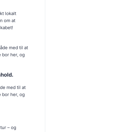
kt lokalt
en om at
skabet!
åde med til at
 bor her, og
nhold.
de med til at
 bor her, og
tur – og