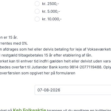
kr. 2500,-
kr. 5.000,-
kr. 10.000,-
n er 15 år.
orrentes med 0%.
n afdrages som hel eller delvis betaling for leje af Vokseværkets 
 restgæld tilbagebetales 15 år efter etablering af lån.
ket kan til enhver tid indfri gælden helt eller delvist uden vars
 bedes overført til Jutlander Bank konto 9814-2077119488. Op
overførslen som opgivet her på formularen
Køb Folkeaktie
ykket på
knappen vil du modtage en kvitterin