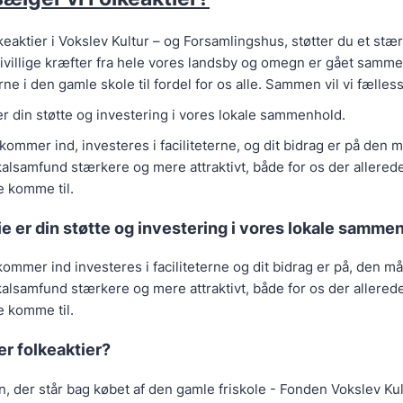
keaktier i Vokslev Kultur – og Forsamlingshus, støtter du et stær
rivillige kræfter fra hele vores landsby og omegn er gået samm
ne i den gamle skole til fordel for os alle. Sammen vil vi fælles
er din støtte og investering i vores lokale sammenhold.
kommer ind, investeres i faciliteterne, og dit bidrag er på den m
alsamfund stærkere og mere attraktivt, både for os der allerede
e komme til.
ie er din støtte og investering i vores lokale samme
ommer ind investeres i faciliteterne og dit bidrag er på, den må
alsamfund stærkere og mere attraktivt, både for os der allerede
e komme til.
r folkeaktier?
, der står bag købet af den gamle friskole - Fonden Vokslev Kul