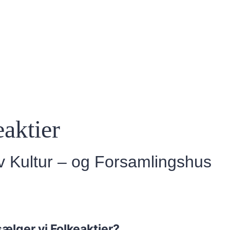
aktier
v Kultur – og Forsamlingshus
ælger vi Folkeaktier?