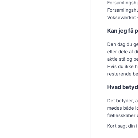
Forsamlingshu
Forsamlingshu
Vokseværket –
Kan jeg få 
Den dag du ger
eller dele af d
aktie stå og 
Hvis du ikke h
resterende bel
Hvad betyde
Det betyder, at
mødes både lok
fællesskaber og
Kort sagt din 