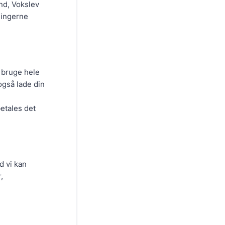
nd, Vokslev
ningerne
u bruge hele
 også lade din
betales det
ed vi kan
,