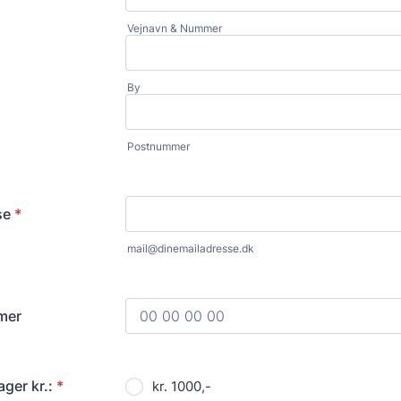
Vejnavn & Nummer
By
Postnummer
se
*
mail@dinemailadresse.dk
mer
Format: 00 00 00 00.
ger kr.:
*
kr. 1000,-