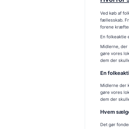
Ved køb af fol
fællesskab. F
forene kræfter
En folkeaktie 
Midlerne, der 
gøre vores lok
dem der skull
En folkeakt
Midlerne der k
gøre vores lok
dem der skull
Hvem sælge
Det gør fonden