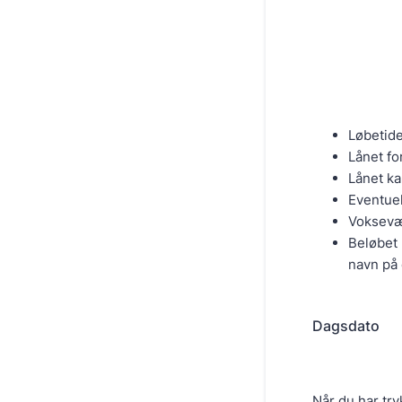
Løbetide
Lånet f
Lånet ka
Eventuel
Voksevær
Beløbet
navn på 
Dagsdato
Når du har tr