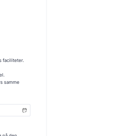
faciliteter.
el.
lys samme
g på den