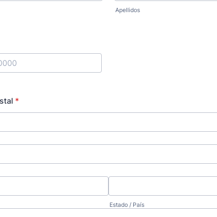
Apellidos
) 000-0000.
stal
*
Estado / País