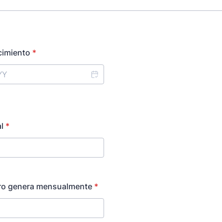
cimiento
*
l
*
ro genera mensualmente
*