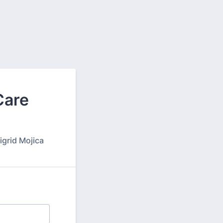
Care
igrid Mojica