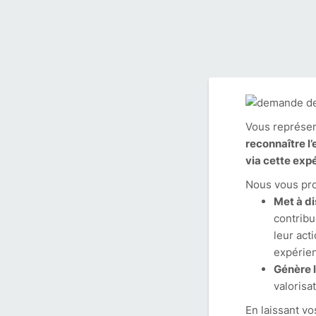
Vous représent
reconnaître l
via cette exp
Nous vous pr
Met à di
contribu
leur act
expérien
Génère l
valorisa
En laissant v