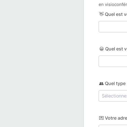
en visioconfé
👋 Quel est 
😀 Quel est 
👥 Quel type
💌 Votre adr