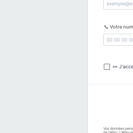
📞 Votre num
Format: 00 0
Vos données perso
de l'Afev. L'Afev 