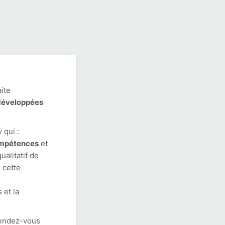
aite
 développées
 qui :
compétences
et
ualitatif de
e cette
 et la
rendez-vous