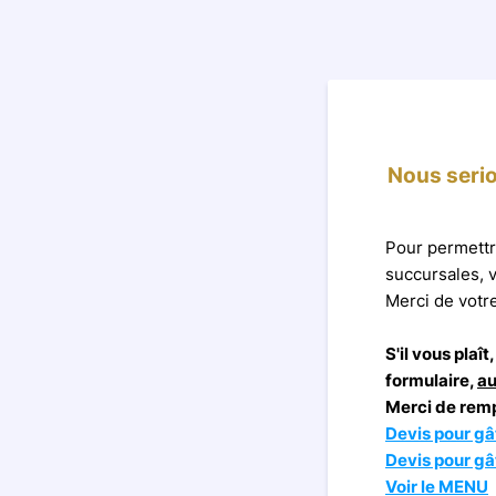
Nous serio
Pour permettr
succursales, 
Merci de votr
S'il vous pla
formulaire,
au
Merci de rempl
Devis pour gâ
Devis pour
gâ
Voir le MENU