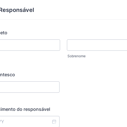
Responsável
eto
Sobrenome
entesco
cimento do responsável