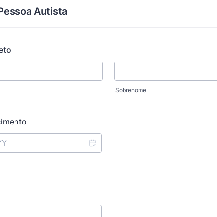
Pessoa Autista
eto
Sobrenome
cimento