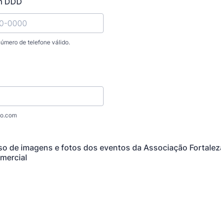
om DDD
número de telefone válido.
) 00000-0000.
o.com
so de imagens e fotos dos eventos da Associação Fortalez
omercial