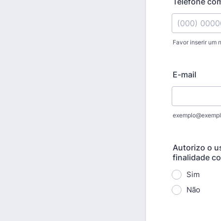
Telefone c
Favor inserir um 
Format: (000
E-mail
exemplo@exempl
Autorizo o u
finalidade c
Sim
Não