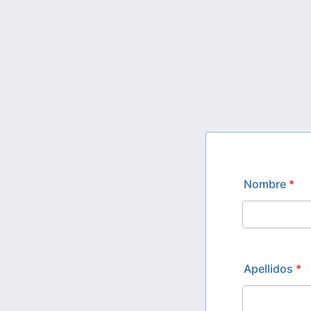
Nombre
*
Apellidos
*