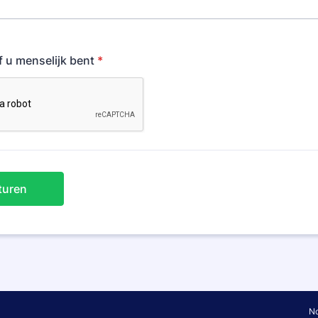
f u menselijk bent
*
turen