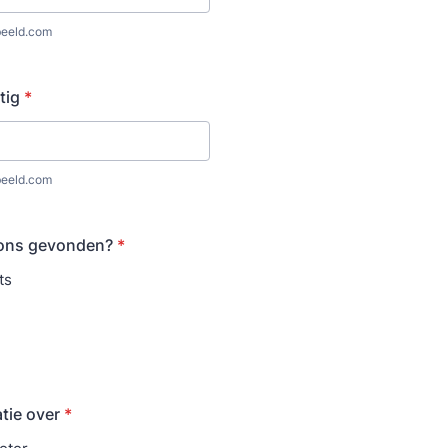
eeld.com
tig
*
eeld.com
 ons gevonden?
*
ts
atie over
*