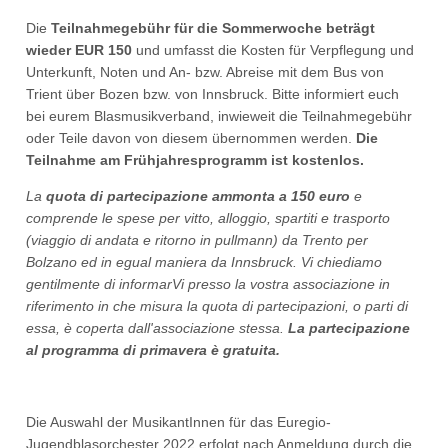
Die
Teilnahmegebühr für die Sommerwoche beträgt
wieder EUR 150
und umfasst die Kosten für Verpflegung und
Unterkunft, Noten und An- bzw. Abreise mit dem Bus von
Trient über Bozen bzw. von Innsbruck. Bitte informiert euch
bei eurem Blasmusikverband, inwieweit die Teilnahmegebühr
oder Teile davon von diesem übernommen werden.
Die
Teilnahme am Frühjahresprogramm ist kostenlos.
La
quota di partecipazione ammonta a 150 euro
e
comprende le spese per vitto, alloggio, spartiti e trasporto
(viaggio di andata e ritorno in pullmann) da Trento per
Bolzano ed in egual maniera da Innsbruck. Vi chiediamo
gentilmente di informarVi presso la vostra associazione in
riferimento in che misura la quota di partecipazioni, o parti di
essa, è coperta dall'associazione stessa.
La partecipazione
al programma di primavera è gratuita.
Die Auswahl der MusikantInnen für das Euregio-
Jugendblasorchester 2022 erfolgt nach Anmeldung durch die