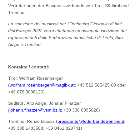
VertreterInnen der Blasmusikverbände von Tirol, Südtirol und
Trentino.
La selezione dei musicisti per l'Orchestra Giovanile di fiati
dell’Euregio 2022 verrà effettuata ad avvenuta iscrizione dai
rappresentanti delle Federazioni bandistiche di Tirolo, Alto
Adige e Trentino.
Kontakte / contatti:
Tirol: Wolfram Rosenberger
(
wolfram.rosenberger@magibk.at
; +43 512 585425 60 oder
+43 676 3098126)
Südtirol / Alto Adige: Johann Finatzer
(
johann.finatzer@vsm.bz.it;
+39 338 6995026)
Trentino: Renzo Brauss (
presidente@federbandetrentine.it
;
+39 338 1483508; +39 0461 829741)