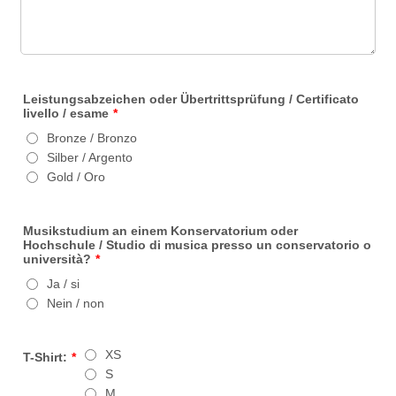
Leistungsabzeichen oder Übertrittsprüfung / Certificato
livello / esame
*
Bronze / Bronzo
Silber / Argento
Gold / Oro
Musikstudium an einem Konservatorium oder
Hochschule / Studio di musica presso un conservatorio o
università?
*
Ja / si
Nein / non
XS
T-Shirt:
*
S
M