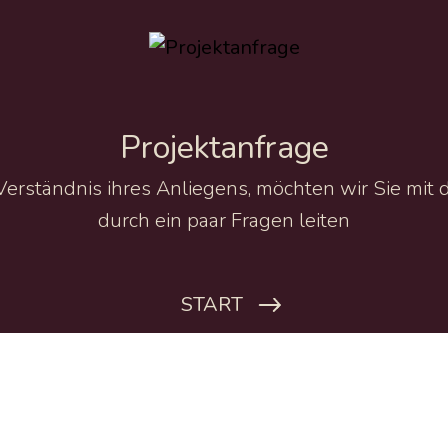
Projektanfrage
erständnis ihres Anliegens, möchten wir Sie mit 
durch ein paar Fragen leiten
START
Sind Sie Neu- oder Bestandskunde?