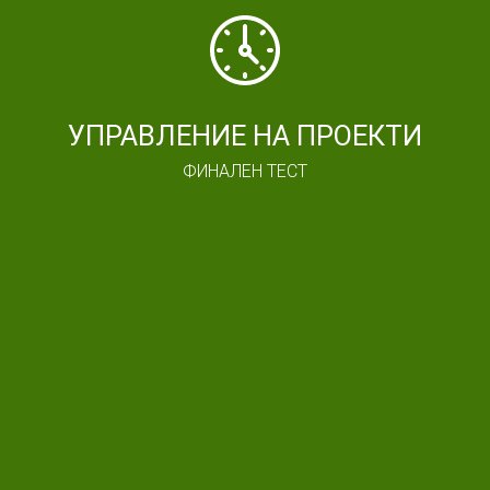
УПРАВЛЕНИЕ НА ПРОЕКТИ
ФИНАЛЕН ТЕСТ
След като решите теста, ще ви изпратим по имейл електронен сертификат.