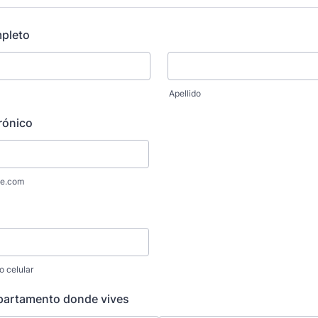
pleto
Apellido
rónico
e.com
o celular
0-0000.
partamento donde vives