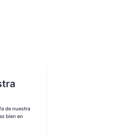
stra
/a de nuestra
as bien en