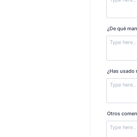
¿De qué mane
¿Has usado n
Otros coment