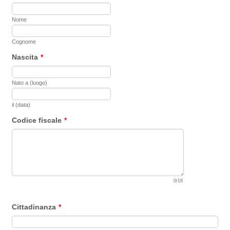
Nome
Cognome
Nascita
*
Nato a (luogo)
il (data)
Codice fiscale
*
0/16
Cittadinanza
*