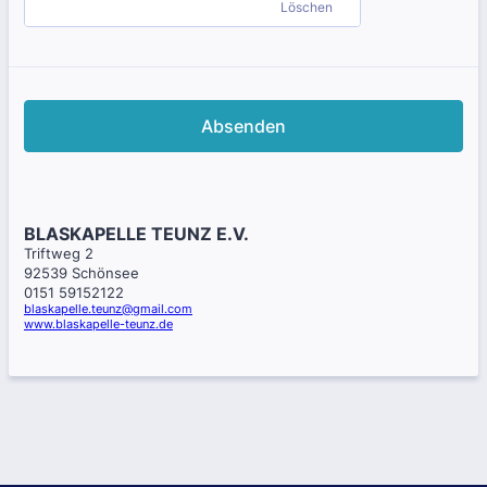
Löschen
Absenden
BLASKAPELLE TEUNZ E.V.
Triftweg 2
92539 Schönsee
0151 59152122
blaskapelle.teunz@gmail.com
www.blaskapelle-teunz.de