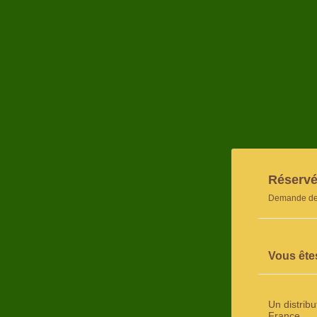
Réservé
Demande de 
Vous ête
Un distrib
France