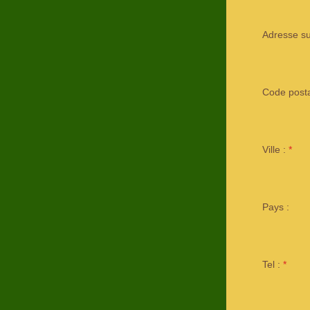
Adresse sui
Code posta
Ville :
*
Pays :
Tel :
*