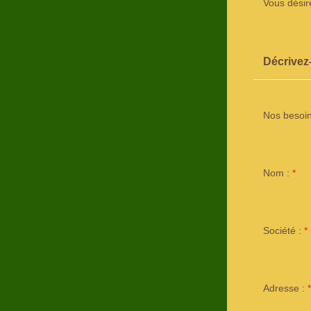
Vous désir
Décrivez
Nos besoin
Nom :
*
Société :
*
Adresse :
*