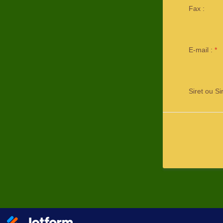
Fax :
E-mail :
*
Siret ou Si