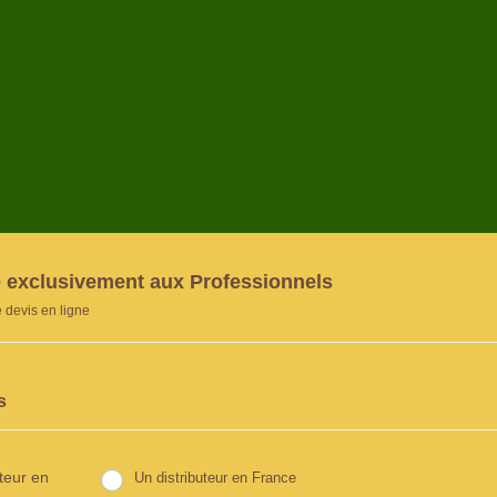
 exclusivement aux Professionnels
devis en ligne
s
uteur en
Un distributeur en France