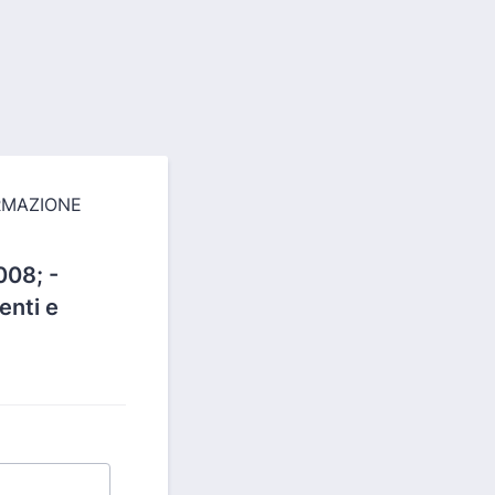
008; -
enti e