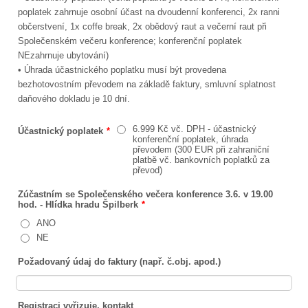
poplatek zahrnuje osobní účast na dvoudenní konferenci, 2x ranni
občerstvení, 1x coffe break, 2x obědový raut a večerní raut při
Společenském večeru konference; konferenční poplatek
NEzahrnuje ubytování)
• Úhrada účastnického poplatku musí být provedena
bezhotovostním převodem na základě faktury, smluvní splatnost
daňového dokladu je 10 d
ní.
6.999 Kč vč. DPH - účastnický
Účastnický poplatek
*
konferenční poplatek, úhrada
převodem (300 EUR při zahraniční
platbě vč. bankovních poplatků za
převod)
Zúčastním se Společenského večera konference 3.6. v 19.00
hod. - Hlídka hradu Špilberk
*
ANO
NE
Požadovaný údaj do faktury (např. č.obj. apod.)
Registraci vyřizuje, kontakt