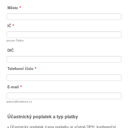
Město
*
IČ
*
pouze číslice
DIČ
Telefonní číslo
*
E-mail
*
jmeno@instituce.cz
Účastnický poplatek a typ platby
• Účastnický poplatek (cena poplatku je včetně DPH, konferenční