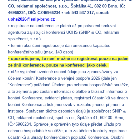
CO, reklamní společnost, s.r.o., Špitálka 41, 602 00 Brno, IČ:
46966234, DIČ: CZ46966234 • tel: 543 537 217, e-mail:
uohs2026@snip-brno.cz
• registrace na konferenci je platná až po potvrzení smluvní
agenturou zajišťující konferenci ÚOHS (SNIP & CO, reklamní
společnost, s.r.o.)
• termín ukončení registrace je dán omezenou kapacitou
konferenčního sálu (max. 140 osob)
• upozorňujeme, že není možné se registrovat pouze na jeden
ze dnů konference, pouze na konferenci jako celek.
• n
íže vyplněné uvedené osobní údaje jsou zpracovávány za
účelem konání Konference o veřejné podpoře 2026 (dále jen
“Konference”) pořádané Úřadem pro ochranu hospodářské soutěže,
a to zejména pro zaslání informací o platbě a bližších informací o
konání Konference, evidenci plateb, registraci účastníků ve dnech
konání Konference a tisk jmenovek v rozsahu jméno, příjmení a
instituce. Správcem těchto osobních údajů je společnost SNIP &
CO, reklamní společnost, spol. s r.o., Špitálka 41, 602 00 Brno,
IČ:46966234. Správce je oprávněn tyto údaje předat Úřadu pro
ochranu hospodářské soutěže, a to za účelem kontroly registrace
účastníků a úhrady konferenčních poplatků Konference. Osobní