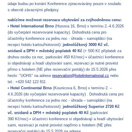
údaje budou po konání Konference zpracovávány pouze v souladu
s obecně závaznými předpisy.
nabízíme možnost rezervace ubytování za zvýhodněnou cenu:
•
Hotel International Brno
(Husova 16, Brno) v termínu 2.-4.6.2026
(do vyčerpání rezervované kapacity). Dohodnutá cena pro
účastníky konference za jednu noc - úhrada – samoplátci (na
recepci hotelu kartou/hotovost):
jednolůžkový 3000 Kč vč.
snidaně a DPH + městský poplatek 40 Kč
(+ 500 Kč příplatek za
druhou osobu za noc, parkování 450 Kč/noc) • účastníci konference
si objednávají a hradí ubytování sami, rezervaci je nutné provést
přímo s hotelem (NE přes rezervační portály) do 15.5.2026 přes
heslo: "UOHS" na adrese
reservation@hotelinternational.cz
nebo
tel.: +420 542 122 811
•
Hotel Continental Brno
(Kounicova 6, Brno) v termínu 2. –
4.6.2026 (do vyčerpání rezervované kapacity) . Dohodnutá cena pro
účastníky konference za jednu noc - úhrada – samoplátci (na
recepci hotelu kartou/hotovost):
jednolůžkový Superior 2720 Kč
vč. snidaně a DPH + městský poplatek 40 Kč
(parkování
390 Kč/noc) • účastníci konference si objednávají a hradí ubytování
sami, rezervaci je nutné provést napřímo s hotelem (NE přes
rezervační portály) do 15.5.2026 na adrese