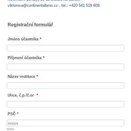
viktorova@continentalbrno.cz , tel.: +420 541 519 609.
Registrační formulář
Jméno účastníka
*
Příjmení účastníka
*
Název instituce
*
Ulice, č.p./č.or
*
PSČ
*
xxxxx