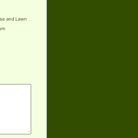
se and Lawn
um