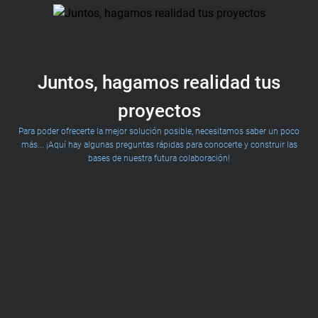
Juntos, hagamos realidad tus
proyectos
Para poder ofrecerte la mejor solución posible, necesitamos saber un poco
más... ¡Aquí hay algunas preguntas rápidas para conocerte y construir las
bases de nuestra futura colaboración!
! Soy Michael, ¡pero puedes llamarme Mike! ¿Ya creaste tu negocio o tu marca?