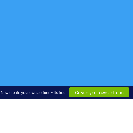
Create your own Jotform
Now create your own Jotform - It’s free!