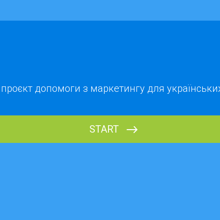
 проєкт допомоги з маркетингу для українських
START
Як тебе звати?