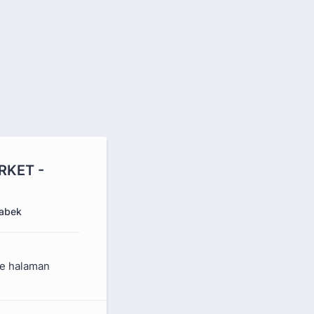
RKET -
tabek
ke halaman