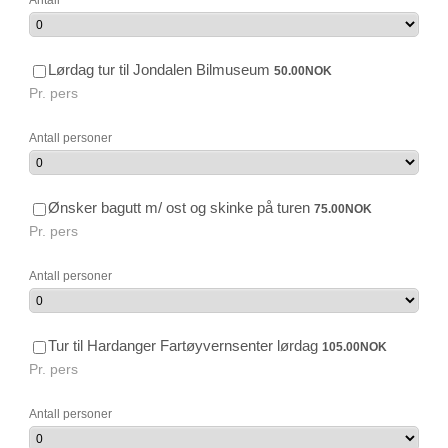
Antall
50.00 NOK
Lørdag tur til Jondalen Bilmuseum
50.00
NOK
Pr. pers
Antall personer
75.00 NOK
Ønsker bagutt m/ ost og skinke på turen
75.00
NOK
Pr. pers
Antall personer
105.00 NOK
Tur til Hardanger Fartøyvernsenter lørdag
105.00
NOK
Pr. pers
Antall personer