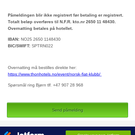
Påmeldingen blir ikke registrert før betaling er registrert.
Totalt beløp overføres til N.F.R. kto.nr 2650 11 48430.
Overnatting betales på hotellet.
IBAN:
NO25 2650 1148430
BIC/SWIFT:
SPTRN022
Overnatting må bestilles direkte her:
https://www.thonhotels.no/event/norsk-fiat-klubb/
Spørsmål ring Bjørn tlf. +47 907 28 968
Send påmelding