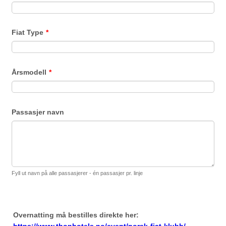
Fiat Type
*
Årsmodell
*
Passasjer navn
Fyll ut navn på alle passasjerer - én passasjer pr. linje
Overnatting må bestilles direkte her:
https://www.thonhotels.no/event/norsk-fiat-klubb/