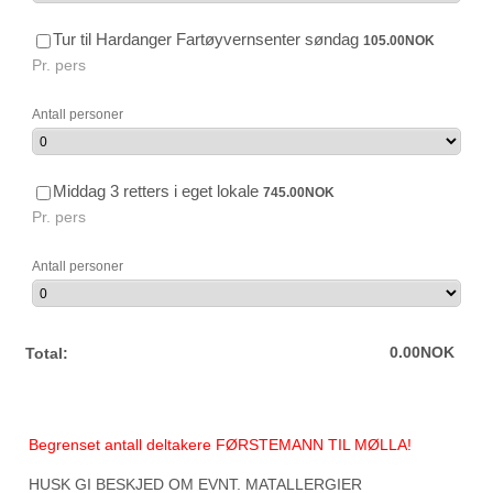
105.00 NOK
Tur til Hardanger Fartøyvernsenter søndag
105.00
NOK
Pr. pers
Antall personer
745.00 NOK
Middag 3 retters i eget lokale
745.00
NOK
Pr. pers
Antall personer
0.00 NOK
0.00
NOK
Total:
Begrenset antall deltakere FØRSTEMANN TIL MØLLA!
HUSK GI BESKJED OM EVNT. MATALLERGIER