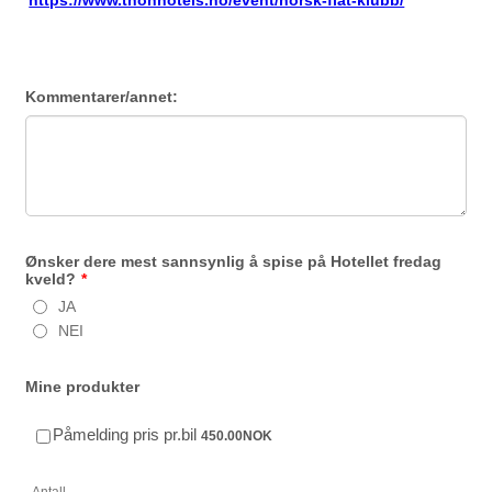
Kommentarer/annet:
Ønsker dere mest sannsynlig å spise på Hotellet fredag
kveld?
*
JA
NEI
Mine produkter
450.00 NOK
Påmelding pris pr.bil
450.00
NOK