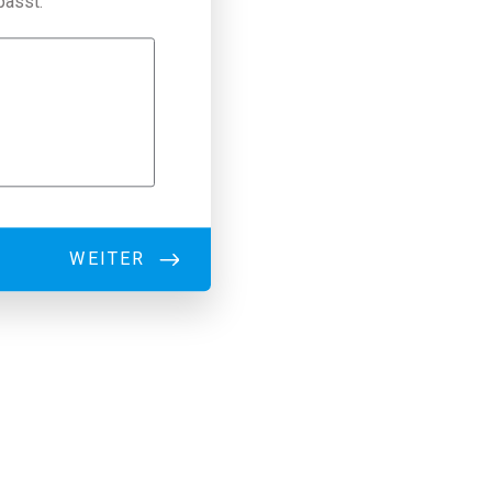
passt.
WEITER