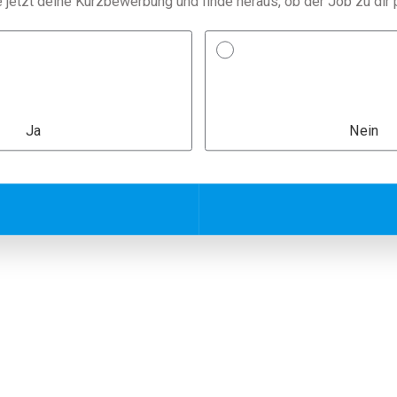
e jetzt deine Kurzbewerbung und finde heraus, ob der Job zu dir 
Ja
Nein