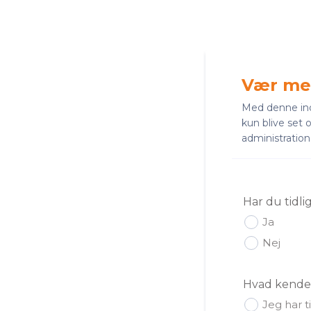
Vær med
Med denne ind
kun blive set 
administratio
Har du tidlig
Ja
Nej
Hvad kendet
Jeg har t