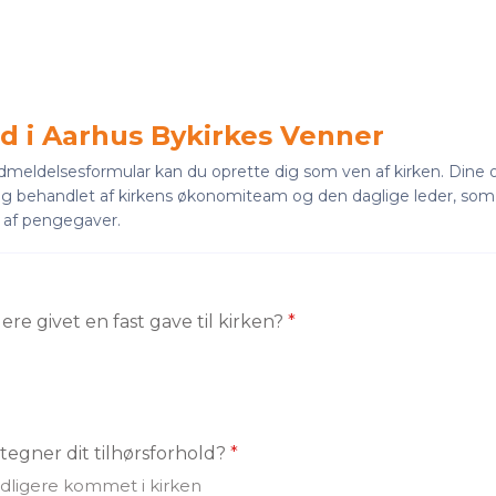
 i Aarhus Bykirkes Venner
meldelsesformular kan du oprette dig som ven af kirken. Dine op
og behandlet af kirkens økonomiteam og den daglige leder, som 
n af pengegaver.
ere givet en fast gave til kirken?
*
egner dit tilhørsforhold?
*
idligere kommet i kirken