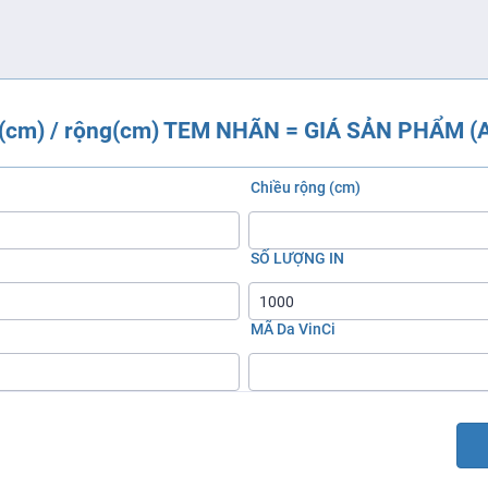
(cm) / rộng(cm) TEM NHÃN = GIÁ SẢN PHẨM (
Chiều rộng (cm)
SỐ LƯỢNG IN
MÃ Da VinCi