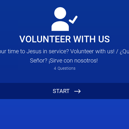
VOLUNTEER WITH US
ur time to Jesus in service? Volunteer with us! / ¿Qui
Señor? ¡Sirve con nosotros!
4
Questions
START
Name/ Nombre