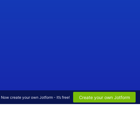
Create your own Jotform
Now create your own Jotform - It’s free!